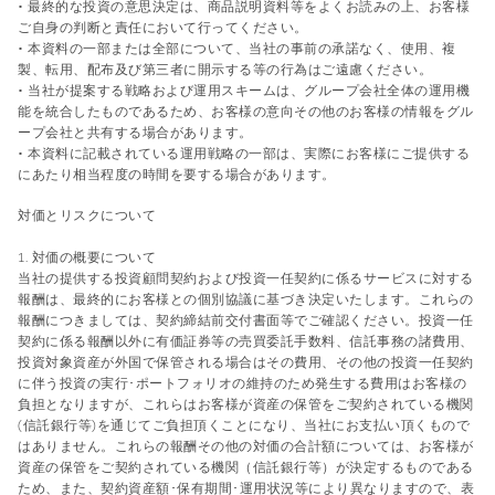
• 最終的な投資の意思決定は、商品説明資料等をよくお読みの上、お客様
ご自身の判断と責任において行ってください。
• 本資料の一部または全部について、当社の事前の承諾なく、使用、複
製、転用、配布及び第三者に開示する等の行為はご遠慮ください。
• 当社が提案する戦略および運用スキームは、グループ会社全体の運用機
能を統合したものであるため、お客様の意向その他のお客様の情報をグル
ープ会社と共有する場合があります。
• 本資料に記載されている運用戦略の一部は、実際にお客様にご提供する
にあたり相当程度の時間を要する場合があります。
対価とリスクについて
1. 対価の概要について
当社の提供する投資顧問契約および投資一任契約に係るサービスに対する
報酬は、最終的にお客様との個別協議に基づき決定いたします。これらの
報酬につきましては、契約締結前交付書面等でご確認ください。投資一任
契約に係る報酬以外に有価証券等の売買委託手数料、信託事務の諸費用、
投資対象資産が外国で保管される場合はその費用、その他の投資一任契約
に伴う投資の実行･ポートフォリオの維持のため発生する費用はお客様の
負担となりますが、これらはお客様が資産の保管をご契約されている機関
(信託銀行等)を通じてご負担頂くことになり、当社にお支払い頂くもので
はありません。これらの報酬その他の対価の合計額については、お客様が
資産の保管をご契約されている機関（信託銀行等）が決定するものである
ため、また、契約資産額･保有期間･運用状況等により異なりますので、表