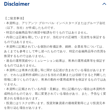
Disclaimer
【ご留意事項】
• 本資料は、アリアンツ･グローバル･インベスターズまたはグループ会社
（以下、当社）が作成したものです。
• 特定の金融商品等の推奨や勧誘を行うものではありません。
• 内容には正確を期していますが、当社がその正確性・完全性を保証する
ものではありません。
• 本資料に記載されている個別の有価証券、銘柄、企業名等については、
あくまでも参考として申し述べたものであり、特定の金融商品等の売買を
推奨するものではありません。
• 過去の運用実績やシミュレーション結果は、将来の運用成果等を保証す
るものではありません。
• 本資料には将来の見通し等に関する記述が含まれている場合があります
が、それらは資料作成時における当社の見解または信頼できると判断した
情報に基づくものであり、将来の動向や運用成果等を保証するものではあ
りません。
• 本資料に記載されている内容・見解は、特に記載のない場合は本資料作
成時点のものであり、既に変更されている場合があり、また、予告なく変
更される場合があります。
• 投資にはリスクが伴います。投資対象資産の価格変動等により投資元本
を割り込む場合があります。