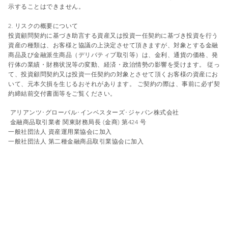
示することはできません。
2. リスクの概要について
投資顧問契約に基づき助言する資産又は投資一任契約に基づき投資を行う
資産の種類は、お客様と協議の上決定させて頂きますが、対象とする金融
商品及び金融派生商品（デリバティブ取引等）は、金利、通貨の価格、発
行体の業績・財務状況等の変動、経済・政治情勢の影響を受けます。 従っ
て、投資顧問契約又は投資一任契約の対象とさせて頂くお客様の資産にお
いて、元本欠損を生じるおそれがあります。 ご契約の際は、事前に必ず契
約締結前交付書面等をご覧ください。
アリアンツ･グローバル･インベスターズ･ジャパン株式会社
金融商品取引業者 関東財務局長 (金商) 第424 号
一般社団法人 資産運用業協会に加入
一般社団法人 第二種金融商品取引業協会に加入