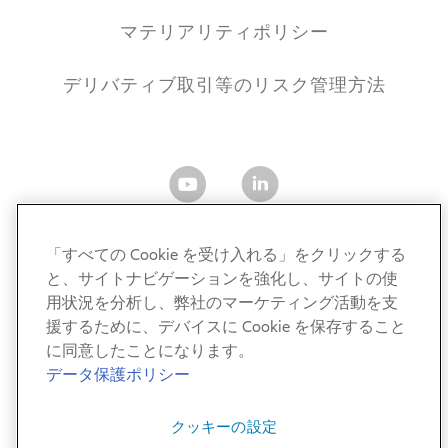
マテリアリティポリシー
デリバティブ取引等のリスク管理方法
「すべての Cookie を受け入れる」をクリックする
と、サイトナビゲーションを強化し、サイトの使
アリアンツ・グローバル・インベスターズ・ジャパン株式
用状況を分析し、弊社のマーケティング活動を支
会社
援するために、デバイスに Cookie を保存すること
金融商品取引業者 関東財務局長（金商）第424号
に同意したことになります。
加入協会：一般社団法人 資産運用業協会／一般社団法人
データ保護ポリシー
第二種金融商品取引業協会
クッキーの設定
© AllianzGI 2011-2026. All Rights Reserved.