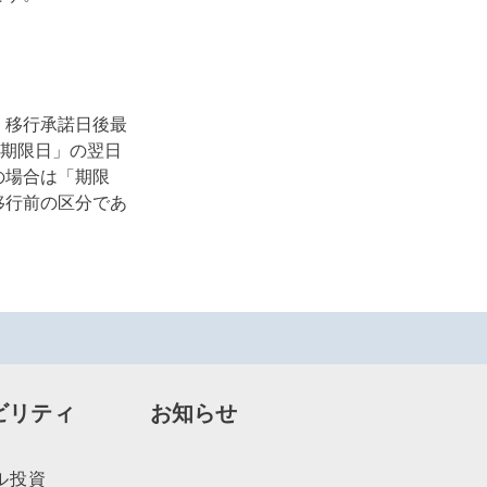
、移行承諾日後最
「期限日」の翌日
の場合は「期限
移行前の区分であ
ビリティ
お知らせ
ル投資