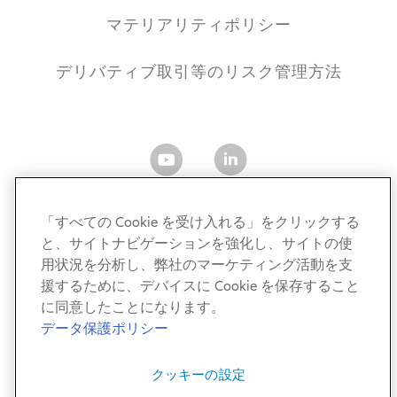
マテリアリティポリシー
デリバティブ取引等のリスク管理方法
「すべての Cookie を受け入れる」をクリックする
と、サイトナビゲーションを強化し、サイトの使
アリアンツ・グローバル・インベスターズ・ジャパン株式
用状況を分析し、弊社のマーケティング活動を支
会社
援するために、デバイスに Cookie を保存すること
金融商品取引業者 関東財務局長（金商）第424号
に同意したことになります。
加入協会：一般社団法人 資産運用業協会／一般社団法人
データ保護ポリシー
第二種金融商品取引業協会
クッキーの設定
© AllianzGI 2011-2026. All Rights Reserved.