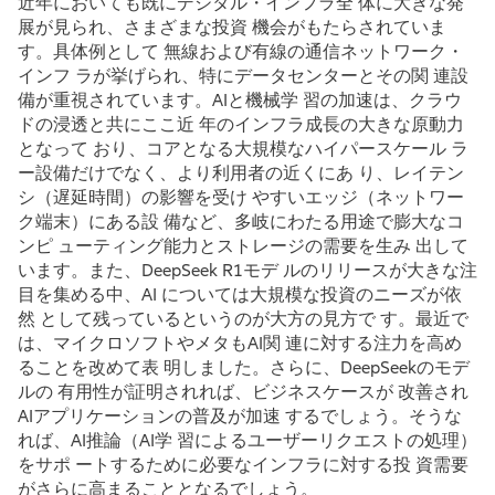
近年においても既にデジタル・インフラ全 体に大きな発
展が見られ、さまざまな投資 機会がもたらされていま
す。具体例として 無線および有線の通信ネットワーク・
インフ ラが挙げられ、特にデータセンターとその関 連設
備が重視されています。AIと機械学 習の加速は、クラウ
ドの浸透と共にここ近 年のインフラ成長の大きな原動力
となって おり、コアとなる大規模なハイパースケール ラ
ー設備だけでなく、より利用者の近くにあ り、レイテン
シ（遅延時間）の影響を受け やすいエッジ（ネットワー
ク端末）にある設 備など、多岐にわたる用途で膨大なコ
ンピ ューティング能力とストレージの需要を生み 出して
います。また、DeepSeek R1モデ ルのリリースが大きな注
目を集める中、AI については大規模な投資のニーズが依
然 として残っているというのが大方の見方で す。最近で
は、マイクロソフトやメタもAI関 連に対する注力を高め
ることを改めて表 明しました。さらに、DeepSeekのモデ
ルの 有用性が証明されれば、ビジネスケースが 改善され
AIアプリケーションの普及が加速 するでしょう。そうな
れば、AI推論（AI学 習によるユーザーリクエストの処理）
をサポ ートするために必要なインフラに対する投 資需要
がさらに高まることとなるでしょう。