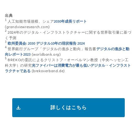
出典
1
人工知能市場規模、シェア
2030年成長リポート
(grandviewresearch.com)
2
2024年のデジタル・インフラストラクチャーに関する世界取引量に基づ
く予測
3
欧州委員会: 2030 デジタル10年の現状報告 2024
4
世界銀行グループ「デジタルの進歩と動向」報告書
デジタルの進歩と動
向レポート2023
(worldbank.org)
5
BREKOの委託によるクリストフ・オーベルマン教授（中央ヘッセン工
科大学）の研究
光ファイバーは消費電力が最も低いデジタル・インフラスト
ラクチャである
(brekoverband.de)
詳しくはこちら