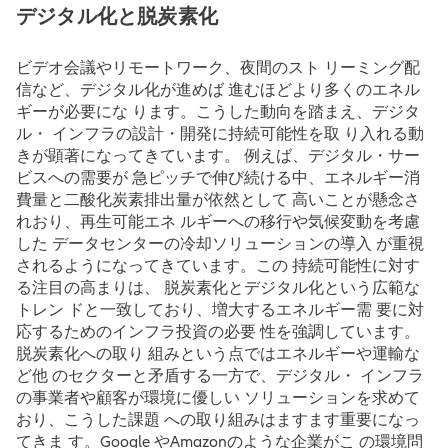
デジタル化と脱炭素化
ビデオ会議やリモートワーク、夜間のスト リーミング配
信など、デジタル化が進めば 進むほどより多くのエネル
ギーが必要にな ります。こうした動向を踏まえ、デジタ
ル・ インフラの設計・開発に持続可能性を取 り入れる動
きが顕著になってきています。 例えば、デジタル・サー
ビスへの需要が 急ピッチで伸び続ける中、エネルギー消
費量と二酸化炭素排出量が依然として 高いことが懸念さ
れおり、再生可能エネ ルギーへの移行や気候変動を考慮
した データセンターの冷却ソリューションの導入 が重視
されるようになってきています。この 持続可能性に対す
る注目の高まりは、 脱炭素化とデジタル化という広範な
トレン ドと一致しており、増大するエネルギー需 要に対
応するためのインフラ投資の必要 性を強調しています。
脱炭素化への取り 組みという点ではエネルギーや運輸な
ど他 のセクターと矛盾する一方で、デジタル・ インフラ
の事業者や顧客が環境に優しい ソリューションを求めて
おり、こうした課題 への取り組みはますます重要になっ
てきま す。Google やAmazonのような企業がこ の環境問