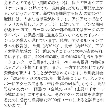
えることのできない質問 のひとつは、個々の技術やアプ
リケーション 分野のうち、最終的にどちらに軍配が上が
るかということです。新技術を採用する個人 の意欲や可
能性には、大きな地域差があ ります。アジアだけでなく
アフリカも新しいテク ノロジーに対してオープンな傾向
がある一 方で、ヨーロッパの一部の地域ではデータ のプ
ライバシーと保護の面に重点を置いて いるためイノベー
ションの導入が遅れてい ます。現在、デジタル・インフ
2
2
ラへの投資は、 欧州（約30％)
、北米（約45％)
、アジ
2
ア太平洋地域の一部（約20％)
によっ て大半が占められ
2
ています。特に、2024 年の取引量の約60％
を占めるデ
ータセ ンターが注目されており、2025年も投資 は継続さ
れることが予想されます。 また、 一方で他の分野でも投
資機会が拡大す ることが予想されています。欧州委員会
の 「2024年デジタルの10年」報告書による と、光ファイ
3
バーにアクセスできる世帯は全 体の64％
しかなく、高品
3
質な5Gのカバ ー範囲はEU 全域の50％
（主要パイオ ニア
帯域による）にすぎません。そのアクセ ス目標を達成す
るために必要な投資額 は2000億ユーロに上ると試算され
3
ていま す。