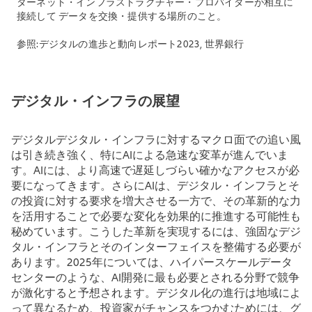
ターネット・インフラストラクチャー・プロバイダーが相互に
接続して データを交換・提供する場所のこと。
参照:
デジタルの進歩と動向レポート2023
, 世界銀行
デジタル・インフラの展望
デジタルデジタル・インフラに対するマクロ面での追い風
は引き続き強く、特にAIによる急速な変革が進んでいま
す。AIには、より高速で遅延しづらい確かなアクセスが必
要になってきます。さらにAIは、デジタル・インフラとそ
の投資に対する要求を増大させる一方で、その革新的な力
を活用することで必要な変化を効果的に推進する可能性も
秘めています。こうした革新を実現するには、強固なデジ
タル・インフラとそのインターフェイスを整備する必要が
あります。2025年については、ハイパースケールデータ
センターのような、AI開発に最も必要とされる分野で競争
が激化すると予想されます。デジタル化の進行は地域によ
って異なるため、投資家がチャンスをつかむためには、グ