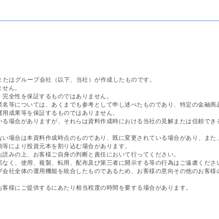
ズまたはグループ会社（以下、当社）が作成したものです。
ません。
・完全性を保証するものではありません。
企業名等については、あくまでも参考として申し述べたものであり、特定の金融商
運用成果等を保証するものではありません。
ている場合がありますが、それらは資料作成時における当社の見解または信頼でき
のない場合は本資料作成時点のものであり、既に変更されている場合があり、また
動等により投資元本を割り込む場合があります。
くお読みの上、お客様ご自身の判断と責任において行ってください。
承諾なく、使用、複製、転用、配布及び第三者に開示する等の行為はご遠慮くださ
ープ会社全体の運用機能を統合したものであるため、お客様の意向その他のお客様
にお客様にご提供するにあたり相当程度の時間を要する場合があります。