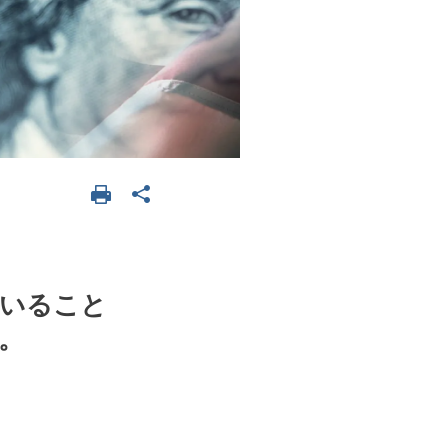
ていること
。