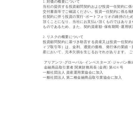
1. 対価の概要について
当社の提供する投資顧問契約および投資一任契約に係
交付書面等でご確認ください。投資一任契約に係る報
任契約に伴う投資の実行･ポートフォリオの維持のた
頂くことになり、当社にお支払い頂くものではありま
ものであるため、また、契約資産額･保有期間･運用
2. リスクの概要について
投資顧問契約に基づき助言する資産又は投資一任契約
ィブ取引等）は、金利、通貨の価格、発行体の業績・
産において、元本欠損を生じるおそれがあります。 
アリアンツ･グローバル･インベスターズ･ジャパン株
金融商品取引業者 関東財務局長 (金商) 第424 号
一般社団法人 資産運用業協会に加入
一般社団法人 第二種金融商品取引業協会に加入