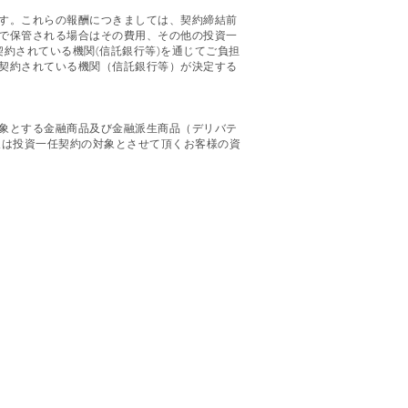
す。これらの報酬につきましては、契約締結前
で保管される場合はその費用、その他の投資一
約されている機関(信託銀行等)を通じてご負担
契約されている機関（信託銀行等）が決定する
象とする金融商品及び金融派生商品（デリバテ
又は投資一任契約の対象とさせて頂くお客様の資