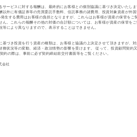
るサービスに対する報酬は、最終的にお客様との個別協議に基づき決定いたしま
酬以外に有価証券等の売買委託手数料、信託事務の諸費用、投資対象資産が外国
め発生する費用はお客様の負担となりますが、これらはお客様が資産の保管をご契
せん。これらの報酬その他の対価の合計額については、お客様が資産の保管をご
状況等により異なりますので、表示することはできません。
に基づき投資を行う資産の種類は、お客様と協議の上決定させて頂きますが、対
財務状況等の変動、経済・政治情勢の影響を受けます。 従って、投資顧問契約
ご契約の際は、事前に必ず契約締結前交付書面等をご覧ください。
式会社