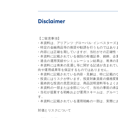
Disclaimer
【ご留意事項】
• 本資料は、アリアンツ･グローバル･インベスター
• 特定の金融商品等の推奨や勧誘を行うものではあり
• 内容には正確を期していますが、当社がその正確性
• 本資料に記載されている個別の有価証券、銘柄、
• 過去の運用実績やシミュレーション結果は、将来の
• 本資料には将来の見通し等に関する記述が含まれ
向や運用成果等を保証するものではありません。
• 本資料に記載されている内容・見解は、特に記載
• 投資にはリスクが伴います。投資対象資産の価格変
• 最終的な投資の意思決定は、商品説明資料等をよ
• 本資料の一部または全部について、当社の事前の
• 当社が提案する戦略および運用スキームは、グル
す。
• 本資料に記載されている運用戦略の一部は、実際
対価とリスクについて