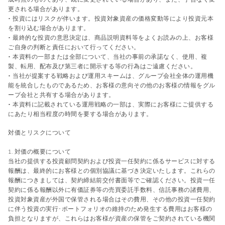
更される場合があります。
• 投資にはリスクが伴います。投資対象資産の価格変動等により投資元本
を割り込む場合があります。
• 最終的な投資の意思決定は、商品説明資料等をよくお読みの上、お客様
ご自身の判断と責任において行ってください。
• 本資料の一部または全部について、当社の事前の承諾なく、使用、複
製、転用、配布及び第三者に開示する等の行為はご遠慮ください。
• 当社が提案する戦略および運用スキームは、グループ会社全体の運用機
能を統合したものであるため、お客様の意向その他のお客様の情報をグル
ープ会社と共有する場合があります。
• 本資料に記載されている運用戦略の一部は、実際にお客様にご提供する
にあたり相当程度の時間を要する場合があります。
対価とリスクについて
1. 対価の概要について
当社の提供する投資顧問契約および投資一任契約に係るサービスに対する
報酬は、最終的にお客様との個別協議に基づき決定いたします。これらの
報酬につきましては、契約締結前交付書面等でご確認ください。投資一任
契約に係る報酬以外に有価証券等の売買委託手数料、信託事務の諸費用、
投資対象資産が外国で保管される場合はその費用、その他の投資一任契約
に伴う投資の実行･ポートフォリオの維持のため発生する費用はお客様の
負担となりますが、これらはお客様が資産の保管をご契約されている機関