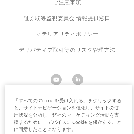
ご注意事項
証券取等監視委員会 情報提供窓口
マテリアリティポリシー
デリバティブ取引等のリスク管理方法
「すべての Cookie を受け入れる」をクリックする
と、サイトナビゲーションを強化し、サイトの使
アリアンツ・グローバル・インベスターズ・ジャパン株式
用状況を分析し、弊社のマーケティング活動を支
会社
援するために、デバイスに Cookie を保存すること
金融商品取引業者 関東財務局長（金商）第424号
に同意したことになります。