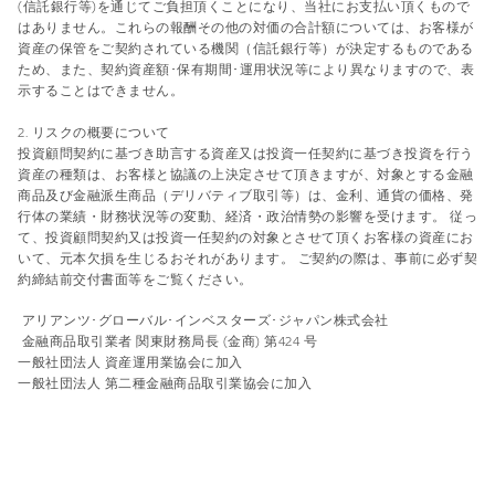
(信託銀行等)を通じてご負担頂くことになり、当社にお支払い頂くもので
はありません。これらの報酬その他の対価の合計額については、お客様が
資産の保管をご契約されている機関（信託銀行等）が決定するものである
ため、また、契約資産額･保有期間･運用状況等により異なりますので、表
示することはできません。
2. リスクの概要について
投資顧問契約に基づき助言する資産又は投資一任契約に基づき投資を行う
資産の種類は、お客様と協議の上決定させて頂きますが、対象とする金融
商品及び金融派生商品（デリバティブ取引等）は、金利、通貨の価格、発
行体の業績・財務状況等の変動、経済・政治情勢の影響を受けます。 従っ
て、投資顧問契約又は投資一任契約の対象とさせて頂くお客様の資産にお
いて、元本欠損を生じるおそれがあります。 ご契約の際は、事前に必ず契
約締結前交付書面等をご覧ください。
アリアンツ･グローバル･インベスターズ･ジャパン株式会社
金融商品取引業者 関東財務局長 (金商) 第424 号
一般社団法人 資産運用業協会に加入
一般社団法人 第二種金融商品取引業協会に加入