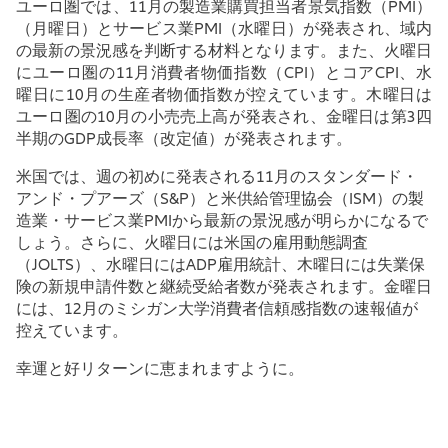
ユーロ圏では、
11
月の製造業購買担当者景気指数（
PMI
）
（月曜日）とサービス業
PMI
（水曜日）が発表され、域内
の最新の景況感を判断する材料となります。また、火曜日
にユーロ圏の
11
月消費者物価指数（
CPI
）とコア
CPI
、水
曜日に
10
月の生産者物価指数が控えています。木曜日は
ユーロ圏の
10
月の小売売上高が発表され、金曜日は第
3
四
半期の
GDP
成長率（改定値）が発表されます。
米国では、週の初めに発表される
11
月のスタンダード・
アンド・プアーズ（
S&P
）と米供給管理協会（
ISM
）の製
造業・サービス業
PMI
から最新の景況感が明らかになるで
しょう。さらに、火曜日には米国の雇用動態調査
（
JOLTS
）、水曜日には
ADP
雇用統計、木曜日には失業保
険の新規申請件数と継続受給者数が発表されます。金曜日
には、
12
月のミシガン大学消費者信頼感指数の速報値が
控えています。
幸運と好リターンに恵まれますように。