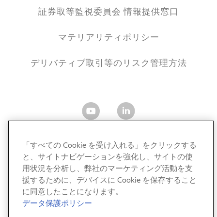
証券取等監視委員会 情報提供窓口
マテリアリティポリシー
デリバティブ取引等のリスク管理方法
「すべての Cookie を受け入れる」をクリックする
と、サイトナビゲーションを強化し、サイトの使
用状況を分析し、弊社のマーケティング活動を支
アリアンツ・グローバル・インベスターズ・ジャパン株式
会社
援するために、デバイスに Cookie を保存すること
金融商品取引業者 関東財務局長（金商）第424号
に同意したことになります。
加入協会：一般社団法人 資産運用業協会／一般社団法人
データ保護ポリシー
第二種金融商品取引業協会