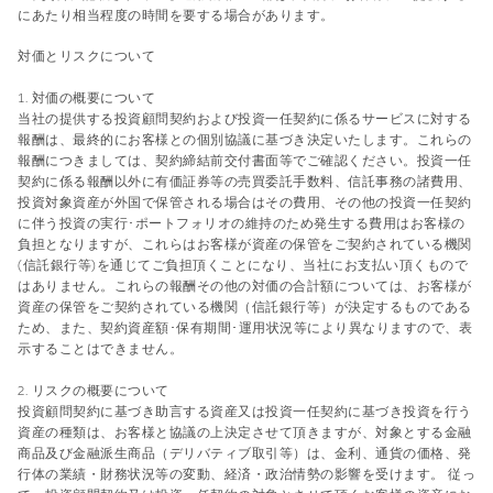
にあたり相当程度の時間を要する場合があります。
対価とリスクについて
1. 対価の概要について
当社の提供する投資顧問契約および投資一任契約に係るサービスに対する
報酬は、最終的にお客様との個別協議に基づき決定いたします。これらの
報酬につきましては、契約締結前交付書面等でご確認ください。投資一任
契約に係る報酬以外に有価証券等の売買委託手数料、信託事務の諸費用、
投資対象資産が外国で保管される場合はその費用、その他の投資一任契約
に伴う投資の実行･ポートフォリオの維持のため発生する費用はお客様の
負担となりますが、これらはお客様が資産の保管をご契約されている機関
(信託銀行等)を通じてご負担頂くことになり、当社にお支払い頂くもので
はありません。これらの報酬その他の対価の合計額については、お客様が
資産の保管をご契約されている機関（信託銀行等）が決定するものである
ため、また、契約資産額･保有期間･運用状況等により異なりますので、表
示することはできません。
2. リスクの概要について
投資顧問契約に基づき助言する資産又は投資一任契約に基づき投資を行う
資産の種類は、お客様と協議の上決定させて頂きますが、対象とする金融
商品及び金融派生商品（デリバティブ取引等）は、金利、通貨の価格、発
行体の業績・財務状況等の変動、経済・政治情勢の影響を受けます。 従っ