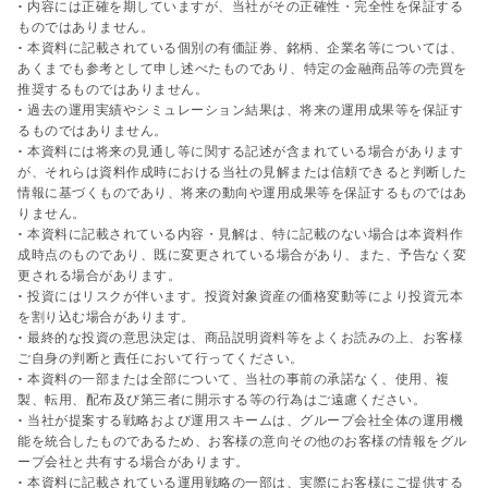
• 内容には正確を期していますが、当社がその正確性・完全性を保証する
ものではありません。
• 本資料に記載されている個別の有価証券、銘柄、企業名等については、
あくまでも参考として申し述べたものであり、特定の金融商品等の売買を
推奨するものではありません。
• 過去の運用実績やシミュレーション結果は、将来の運用成果等を保証す
るものではありません。
• 本資料には将来の見通し等に関する記述が含まれている場合があります
が、それらは資料作成時における当社の見解または信頼できると判断した
情報に基づくものであり、将来の動向や運用成果等を保証するものではあ
りません。
• 本資料に記載されている内容・見解は、特に記載のない場合は本資料作
成時点のものであり、既に変更されている場合があり、また、予告なく変
更される場合があります。
• 投資にはリスクが伴います。投資対象資産の価格変動等により投資元本
を割り込む場合があります。
• 最終的な投資の意思決定は、商品説明資料等をよくお読みの上、お客様
ご自身の判断と責任において行ってください。
• 本資料の一部または全部について、当社の事前の承諾なく、使用、複
製、転用、配布及び第三者に開示する等の行為はご遠慮ください。
• 当社が提案する戦略および運用スキームは、グループ会社全体の運用機
能を統合したものであるため、お客様の意向その他のお客様の情報をグル
ープ会社と共有する場合があります。
• 本資料に記載されている運用戦略の一部は、実際にお客様にご提供する