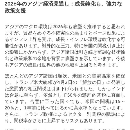
2026年のアジア経済見通し：成長鈍化も、強力な
政策支援
アジアのマクロ環境は
2026
年も底堅く推移すると思われ
ますが、貿易をめぐる不確実性の高まりとベース効果によ
るインフレ上昇を受け、成長・インフレ環境は軟化する可
能性があります。対外的な圧力、特に米国の関税引き上げ
の影響にかかわらず、アジア諸国は引き続き堅調な技術輸
出と政策緩和の余地を背景に底堅さを示しています。今後
もアジアの成長は世界の他の地域を上回ると考えます。
ほとんどのアジア諸国は順次、米国との貿易協定を確保
し、トランプ米大統領が
4
月
2
日の「解放の日」に発表し
た懲罰的な相互関税は引き下げられました。しかしインド
は合意に至らず、依然として
50
％の懲罰的関税に直面し
ています。合意に至った国々でも、米国の関税は
15
～
20
％と、
1
年前に比べてはるかに高水準となっています。
さらに、トランプ政権によるセクター別関税の賦課によ
り、
関税率がさらに上昇するリスクもあります。