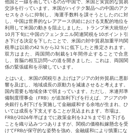
他国と一線を画しているのが中国で、米国と実質的な貿易
交渉を行っています。米国がハイテク製品への中国のアク
セスをさらに抑制し、海運手数料を課そうとしたのに対
し、中国は世界的なレアアース供給における支配的地位を
利用して米国の動きを阻止しました。トランプ米大統領が
10
月下旬に中国のフェンタニル
関連関税を
10
ポイント引
き下げる決定を下したことで、米国の対中貿易加重平均関
税率は以前の
42
％から
32
％に低下したと推定されます。
双方はまた、両国間の制裁を
1
年間停止することで合意
し、首脳の相互訪問への道を開きました。これは、両国関
係の緊張緩和を示唆しています。
とはいえ、米国の関税引き上げはアジアの対外貿易に悪影
響を及ぼし、地域成長の原動力を減速させると考えます。
国内需要も地域全体で弱まっています。ただし、米連邦準
備制度理事会（
FRB
）が追加利下げを行えば、アジアの中
央銀行も利下げを実施して金融緩和する余地が生まれ、ひ
いては成長を下支えすることが見込まれます。市場は、
FRB
が
2026
年半ばまでに政策金利を
3.2
％まで引き下げる
ことを織り込みつつありますが、関税の価格転嫁懸念を受
けて
FRB
が保守的な姿勢を強め、金融緩和により慎重にな