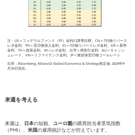
注：US＝フェデラルファンド（FF）金利の誘導目標、CN＝7日物リバース
レポ金利、PH＝翌日物借入金利、ID＝7日物リバースレポ金利、KR＝基準
金利、TH＝政策金利、IN＝レポ金利、台湾＝再割引金利、AU＝キャッシ
ュレート、VN＝リファイナンス金利、JP＝無担保翌日物コールレート
出所：Bloomberg, AllianzGI Global Economics & Strategy推定値, 2024年9
月30日現在。
来週を考える
来週は、
日本
の短観、
ユーロ圏
の購買担当者景気指数
（PMI）、
米国
の雇用統計などが控えています。