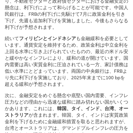
り、不動産セクターと政府債セクターにおける金融安定の
懸念は、利下げによって和らげることが可能です。中国人
民銀行は、FRBの利下げに先駆けて7月に政策金利を引き
下げ、先週も追加利下げを実施しました。今後もさらなる
利下げが予想されます。
続いて
フィリピンとインドネシア
も金融緩和を必要として
います。通貨安定を維持するため、政策金利は中立金利を
上回る水準に引き上げられていたものの、最近の米ドル安
と緩やかなインフレにより、緩和の道が開けています。国
内需要は高い実質金利に圧迫されている一方、家計債務は
低い水準にとどまっています。両国の中央銀行は、FRBよ
り先に利下げを実施しており、2025年末までに100 bpを
超える緩和が予想されます。
次に、金融安定をめぐる懸念や底堅い国内需要、インフレ
圧力などの理由から迅速な緩和に踏み切れない国がいくつ
かあります。これには、
韓国、タイ、インド、台湾、オー
ストラリア
が含まれます。韓国、タイ、インドは実質政策
金利を下げるために金融緩和措置を取ると思われますが、
台湾とオーストラリアは、デマンドプルインフレの圧力を