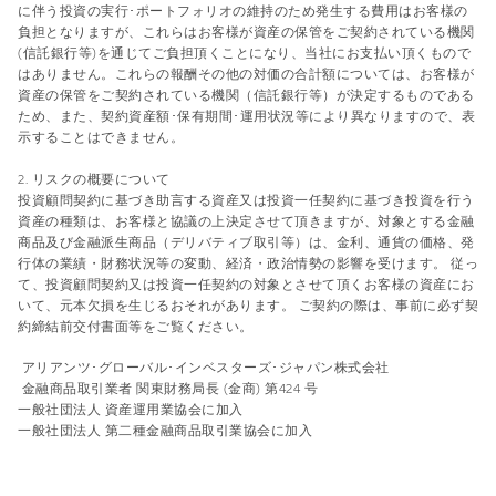
に伴う投資の実行･ポートフォリオの維持のため発生する費用はお客様の
負担となりますが、これらはお客様が資産の保管をご契約されている機関
(信託銀行等)を通じてご負担頂くことになり、当社にお支払い頂くもので
はありません。これらの報酬その他の対価の合計額については、お客様が
資産の保管をご契約されている機関（信託銀行等）が決定するものである
ため、また、契約資産額･保有期間･運用状況等により異なりますので、表
示することはできません。
2. リスクの概要について
投資顧問契約に基づき助言する資産又は投資一任契約に基づき投資を行う
資産の種類は、お客様と協議の上決定させて頂きますが、対象とする金融
商品及び金融派生商品（デリバティブ取引等）は、金利、通貨の価格、発
行体の業績・財務状況等の変動、経済・政治情勢の影響を受けます。 従っ
て、投資顧問契約又は投資一任契約の対象とさせて頂くお客様の資産にお
いて、元本欠損を生じるおそれがあります。 ご契約の際は、事前に必ず契
約締結前交付書面等をご覧ください。
アリアンツ･グローバル･インベスターズ･ジャパン株式会社
金融商品取引業者 関東財務局長 (金商) 第424 号
一般社団法人 資産運用業協会に加入
一般社団法人 第二種金融商品取引業協会に加入