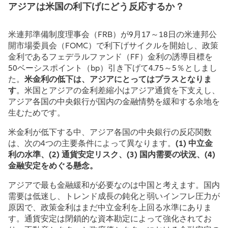
アジアは米国の利下げにどう反応するか？
米連邦準備制度理事会（FRB）が9月17～18日の米連邦公
開市場委員会（FOMC）で利下げサイクルを開始し、政策
金利であるフェデラルファンド（FF）金利の誘導目標を
50ベーシスポイント（bp）引き下げて4.75～5％としまし
た。
米金利の低下は、アジアにとってはプラスとなりま
す
。米国とアジアの金利差縮小はアジア通貨を下支えし、
アジア各国の中央銀行が国内の金融情勢を緩和する余地を
生むためです。
米金利が低下する中、アジア各国の中央銀行の反応関数
は、次の4つの主要条件によって異なります。
(1) 中立金
利の水準、(2) 通貨安定リスク、(3) 国内需要の状況、(4)
金融安定をめぐる懸念。
アジアで最も金融緩和が必要なのは中国と考えます。国内
需要は低迷し、トレンド成長の鈍化と弱いインフレ圧力が
原因で、政策金利はまだ中立金利を上回る水準にありま
す。通貨安定は閉鎖的な資本勘定によって強化されてお