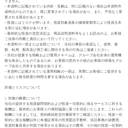
りません。
• 本資料に記載されている内容・見解は、特に記載のない場合は本資料作
成時点のものであり、既に変更されている場合があり、また、予告なく変
更される場合があります。
• 投資にはリスクが伴います。投資対象資産の価格変動等により投資元本
を割り込む場合があります。
• 最終的な投資の意思決定は、商品説明資料等をよくお読みの上、お客様
ご自身の判断と責任において行ってください。
• 本資料の一部または全部について、当社の事前の承諾なく、使用、複
製、転用、配布及び第三者に開示する等の行為はご遠慮ください。
• 当社が提案する戦略および運用スキームは、グループ会社全体の運用機
能を統合したものであるため、お客様の意向その他のお客様の情報をグル
ープ会社と共有する場合があります。
• 本資料に記載されている運用戦略の一部は、実際にお客様にご提供する
にあたり相当程度の時間を要する場合があります。
対価とリスクについて
1. 対価の概要について
当社の提供する投資顧問契約および投資一任契約に係るサービスに対する
報酬は、最終的にお客様との個別協議に基づき決定いたします。これらの
報酬につきましては、契約締結前交付書面等でご確認ください。投資一任
契約に係る報酬以外に有価証券等の売買委託手数料、信託事務の諸費用、
投資対象資産が外国で保管される場合はその費用、その他の投資一任契約