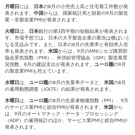
月曜日
には、
日本
の8月の小売売上高と住宅着工件数が発
表されます。
中国
からは、国家統計局と財新の9月の製造
業・非製造業PMIが発表されます。
火曜日
は、
日本
銀行の第3四半期の短観結果が発表されま
す。市場予想では、日本の大手製造企業の業況は横ばいと
なる見込みです。また、日本の8月の失業率と有効求人倍
率も発表されます。
米国
からは、9月のMNIシカゴ購買部
協会景気指数（PMI）、米供給管理協会（ISM）製造業景
況指数、8月の建設支出が発表されます。
ユーロ圏
の9月
の製造業PMIも控えています。
水曜日
は、
ユーロ圏
の8月の失業率データと、
米国
の8月
の雇用動態調査（JOLTS）の結果が発表されます。
木曜日
は、
ユーロ圏
の8月の生産者物価指数（PPI）、9月
のサービス業PMIと総合PMIが発表されます。
米国
から
は、9月のオートマチック・データ・プロセッシング
（ADP）の雇用統計のほか、サービス業PMIと総合PMIが
発表されます。