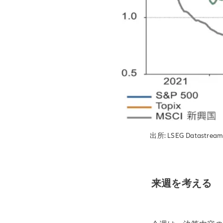
出所: LSEG Datastream, 
来週を考える