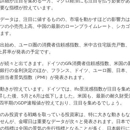
詳細が注目を集める一方、マクロ経済にも注目を払う必要があ
要な指標が控えています。
データは、注目に値するものの、市場を動かすほどの影響力は
ツの小売売上高、中国の最新のローンプライムレート、シカゴ
ます。
出始め、ユーロ圏の消費者信頼感指数、米中古住宅販売戸数、
）上昇率が発表の予定です。
が続々と出てきます。ドイツのGfk消費者信頼感指数、米国の
銀行の金利決定のほか、フランス、ドイツ、ユーロ圏、日本、
担当者景気指数（PMI）が発表されます。
動きが控えています。ドイツでは、Ifo景況感指数が注目を集
昇した後、5月と6月は低下しました。米国も、最新の耐久財受
第2四半期のGDP速報値が控えており、注目を集めるでしょう。
のみ投資する戦略を取っている投資家は、特に大きな動きもな
せんが、金曜日は重要なデータが次々と発表されます。日本では
の指標は全国の景気の先行指標となることが多く、日本銀行に