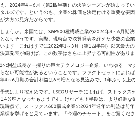
え、2024年4～6月（第2四半期）の決算シーズンが始まって
タルズです。というのも、企業の株価を決定付ける重要な要因
が大方の見方だからです。
ょうか。米国では、S&P500種構成企業の2024年4～6月期
となりそうです。実際、現時点で決算発表を終えた少数の企業
います。これはすでに2022年1～3月（第1四半期）以来最大
決算発表が続けば、この数字はさらに上昇する可能性がありま
500の利益成長が一握りの巨大テクノロジー企業、いわゆる「マ
らない可能性があるということです。ファクトセットによれば
024年4～6月期の合計利益は6％増となる見込みで、1年ぶり以
予想はより控えめです。LSEGリサーチによれば、ストックス60
は1.4％増となったもようです。けれども下半期は、より好調な
現時点で、ストックス600構成企業の2024年通年の利益は前
業績を挙げると見ています。「今週のチャート」をご覧くださ