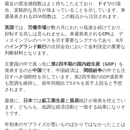
最近の景況感指数はよく持ちこたえており、
ドイツ
の場
合、楽観的な見方が強まっていることを示しています。来
週発表される
ZEW
指数は、この観点から注目されます。
英国
では、
労働市場
が数カ月にわたり低迷を続けており、
好転する兆しは見られません。来週発表される
CPI
は、デ
ィスインフレのペースを示す重要なシグナルであり、
8
月
の
イングランド銀行
の次回会合において金利決定の重要な
判断材料となります。
主要国の中で真っ先に
第
2
四半期の国内総生産（
GDP
）
を
発表するのが
中国
です。中国経済は、
関税紛争
の中でも注
目すべき強靭性を示しています。第
2
四半期の
GDP
成長率
も堅調を維持し、前年同期比で
5.0
％を若干上回ると予想
されます。
最後に、
日本
では
鉱工業生産
と
貿易
統計が発表を控えてい
ます。どちらも、低調な経済活動と一致する結果になりそ
うです。
年初来のサプライズが悪いものばかりではなかったことは