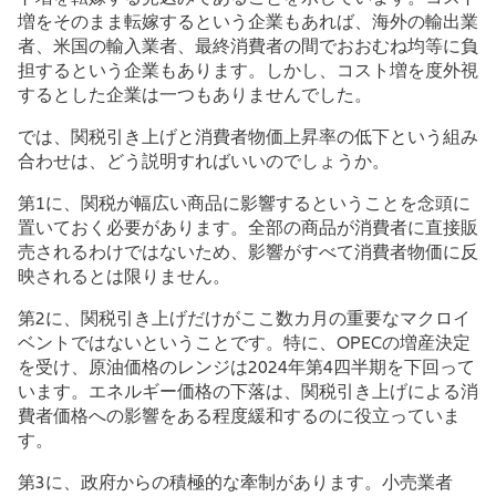
増をそのまま転嫁するという企業もあれば、海外の輸出業
者、米国の輸入業者、最終消費者の間でおおむね均等に負
担するという企業もあります。しかし、コスト増を度外視
するとした企業は一つもありませんでした。
では、関税引き上げと消費者物価上昇率の低下という組み
合わせは、どう説明すればいいのでしょうか。
第
1
に、関税が幅広い商品に影響するということを念頭に
置いておく必要があります。全部の商品が消費者に直接販
売されるわけではないため、影響がすべて消費者物価に反
映されるとは限りません。
第
2
に、関税引き上げだけがここ数カ月の重要なマクロイ
ベントではないということです。特に、
OPEC
の増産決定
を受け、原油価格のレンジは
2024
年第
4
四半期を下回って
います。エネルギー価格の下落は、関税引き上げによる消
費者価格への影響をある程度緩和するのに役立っていま
す。
第
3
に、政府からの積極的な牽制があります。小売業者