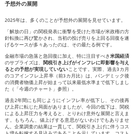
予想外の展開
2025
年は、多くのことが予想外の展開を見せています。
「解放の日」の関税発表に衝撃を受けた市場が米政権の方
針転換に再び驚かされ、当初の投げ売りを上回る回復を遂
げるケースが多々あったのは、その最たる例です。
金融市場の急落と急回復に加え、特に注目すべき
米国経済
のサプライズは、
関税引き上げがインフレに即影響を与え
るとの予想が実現していない
ことです。実際、過去
3
カ月
のコアインフレ上昇率（前
3
カ月比）は、パンデミック後
の消費者物価上昇が始まって以来最低水準まで低下しまし
た（「今週のチャート」参照）。
過去
2
年間にも同じようにインフレ率が低下し、その後再
び上昇に転じた局面がありましたが、今回の低下は、関税
による上昇圧力を考えると、とりわけ意外な展開と言えま
す。もちろん、値上げする意思がないわけでもありませ
ん。企業調査の結果は一貫して、関税引き上げに伴うコス
ト増を転嫁する見込みであることを示しています。コスト