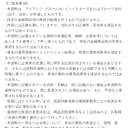
【ご留意事項】
• 本資料は、アリアンツ･グローバル･インベスターズまたはグループ会社
（以下、当社）が作成したものです。
• 特定の金融商品等の推奨や勧誘を行うものではありません。
• 内容には正確を期していますが、当社がその正確性・完全性を保証する
ものではありません。
• 本資料に記載されている個別の有価証券、銘柄、企業名等については、
あくまでも参考として申し述べたものであり、特定の金融商品等の売買を
推奨するものではありません。
• 過去の運用実績やシミュレーション結果は、将来の運用成果等を保証す
るものではありません。
• 本資料には将来の見通し等に関する記述が含まれている場合があります
が、それらは資料作成時における当社の見解または信頼できると判断した
情報に基づくものであり、将来の動向や運用成果等を保証するものではあ
りません。
• 本資料に記載されている内容・見解は、特に記載のない場合は本資料作
成時点のものであり、既に変更されている場合があり、また、予告なく変
更される場合があります。
• 投資にはリスクが伴います。投資対象資産の価格変動等により投資元本
を割り込む場合があります。
• 最終的な投資の意思決定は、商品説明資料等をよくお読みの上、お客様
ご自身の判断と責任において行ってください。
• 本資料の一部または全部について、当社の事前の承諾なく、使用、複