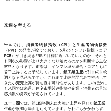
来週を考える
米国では、
消費者物価指数（
CPI
）
と
生産者物価指数
（
PPI
）
の発表が控えており、
6
月のインフレ指標（
コア
PCE
）が引き続き
FRB
の目標に近づいていくのか、それと
も関税の影響がより大きくなり始めるのかを判断する主な
材料となります。市場は、インフレ率が総合・コアともに
若干上昇すると予想しています。
鉱工業生産
は引き続き軟
調となる見込みですが、これまで比較的弱含みで推移して
きた
小売売上高
が持ち直す可能性があります。このほかに
も米国では来週、住宅市場関連指標や企業・消費者の景況
感指数の発表が予定されています。
ユーロ圏
では、第
1
四半期末に力強い上昇を見せた
鉱工業
生産
が軟調な局面を迎えています。それにもかかわらず、