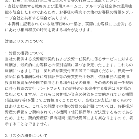
製、転用、配布及び第三者に開示する等の行為はご遠慮ください。
• 当社が提案する戦略および運用スキームは、グループ会社全体の運用機
能を統合したものであるため、お客様の意向その他のお客様の情報をグル
ープ会社と共有する場合があります。
• 本資料に記載されている運用戦略の一部は、実際にお客様にご提供する
にあたり相当程度の時間を要する場合があります。
対価とリスクについて
1. 対価の概要について
当社の提供する投資顧問契約および投資一任契約に係るサービスに対する
報酬は、最終的にお客様との個別協議に基づき決定いたします。これらの
報酬につきましては、契約締結前交付書面等でご確認ください。投資一任
契約に係る報酬以外に有価証券等の売買委託手数料、信託事務の諸費用、
投資対象資産が外国で保管される場合はその費用、その他の投資一任契約
に伴う投資の実行･ポートフォリオの維持のため発生する費用はお客様の
負担となりますが、これらはお客様が資産の保管をご契約されている機関
(信託銀行等)を通じてご負担頂くことになり、当社にお支払い頂くもので
はありません。これらの報酬その他の対価の合計額については、お客様が
資産の保管をご契約されている機関（信託銀行等）が決定するものである
ため、また、契約資産額･保有期間･運用状況等により異なりますので、表
示することはできません。
2. リスクの概要について