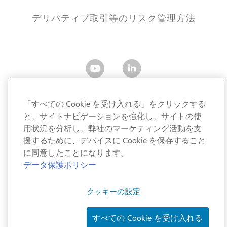
デリバティブ取引等のリスク管理方法
「すべての Cookie を受け入れる」をクリックする
と、サイトナビゲーションを強化し、サイトの使
アリアンツ・グローバル・インベスターズ・ジャパン株式
用状況を分析し、弊社のマーケティング活動を支
会社
援するために、デバイスに Cookie を保存すること
金融商品取引業者 関東財務局長（金商）第424号
に同意したことになります。
加入協会：一般社団法人 資産運用業協会／一般社団法人
データ保護ポリシー
第二種金融商品取引業協会
クッキーの設定
© AllianzGI 2011-2026. All Rights Reserved.
すべての Cookie を受け入れる