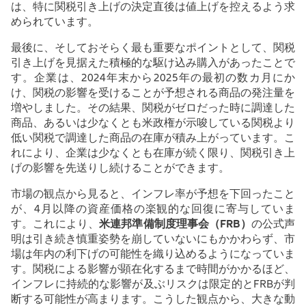
は、特に関税引き上げの決定直後は値上げを控えるよう求
められています。
最後に、そしておそらく最も重要なポイントとして、関税
引き上げを見据えた積極的な駆け込み購入があったことで
す。企業は、
2024
年末から
2025
年の最初の数カ月にか
け、関税の影響を受けることが予想される商品の発注量を
増やしました。その結果、関税がゼロだった時に調達した
商品、あるいは少なくとも米政権が示唆している関税より
低い関税で調達した商品の在庫が積み上がっています。こ
れにより、企業は少なくとも在庫が続く限り、関税引き上
げの影響を先送りし続けることができます。
市場の観点から見ると、インフレ率が予想を下回ったこと
が、
4
月以降の資産価格の楽観的な回復に寄与していま
す。これにより、
米連邦準備制度理事会（
FRB
）
の公式声
明は引き続き慎重姿勢を崩していないにもかかわらず、市
場は年内の利下げの可能性を織り込めるようになっていま
す。関税による影響が顕在化するまで時間がかかるほど、
インフレに持続的な影響が及ぶリスクは限定的と
FRB
が判
断する可能性が高まります。こうした観点から、大きな動