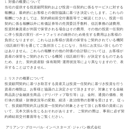
1. 対価の概要について
当社の提供する投資顧問契約および投資一任契約に係るサービスに対する
報酬は、最終的にお客様との個別協議に基づき決定いたします。これらの
報酬につきましては、契約締結前交付書面等でご確認ください。投資一任
契約に係る報酬以外に有価証券等の売買委託手数料、信託事務の諸費用、
投資対象資産が外国で保管される場合はその費用、その他の投資一任契約
に伴う投資の実行･ポートフォリオの維持のため発生する費用はお客様の
負担となりますが、これらはお客様が資産の保管をご契約されている機関
(信託銀行等)を通じてご負担頂くことになり、当社にお支払い頂くもので
はありません。これらの報酬その他の対価の合計額については、お客様が
資産の保管をご契約されている機関（信託銀行等）が決定するものである
ため、また、契約資産額･保有期間･運用状況等により異なりますので、表
示することはできません。
2. リスクの概要について
投資顧問契約に基づき助言する資産又は投資一任契約に基づき投資を行う
資産の種類は、お客様と協議の上決定させて頂きますが、対象とする金融
商品及び金融派生商品（デリバティブ取引等）は、金利、通貨の価格、発
行体の業績・財務状況等の変動、経済・政治情勢の影響を受けます。 従っ
て、投資顧問契約又は投資一任契約の対象とさせて頂くお客様の資産にお
いて、元本欠損を生じるおそれがあります。 ご契約の際は、事前に必ず契
約締結前交付書面等をご覧ください。
アリアンツ･グローバル･インベスターズ･ジャパン株式会社