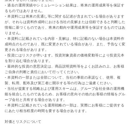
• 過去の運用実績やシミュレーション結果は、将来の運用成果等を保証す
るものではありません。
• 本資料には将来の見通し等に関する記述が含まれている場合があります
が、それらは資料作成時における当社の見解または信頼できると判断した
情報に基づくものであり、将来の動向や運用成果等を保証するものではあ
りません。
• 本資料に記載されている内容・見解は、特に記載のない場合は本資料作
成時点のものであり、既に変更されている場合があり、また、予告なく変
更される場合があります。
• 投資にはリスクが伴います。投資対象資産の価格変動等により投資元本
を割り込む場合があります。
• 最終的な投資の意思決定は、商品説明資料等をよくお読みの上、お客様
ご自身の判断と責任において行ってください。
• 本資料の一部または全部について、当社の事前の承諾なく、使用、複
製、転用、配布及び第三者に開示する等の行為はご遠慮ください。
• 当社が提案する戦略および運用スキームは、グループ会社全体の運用機
能を統合したものであるため、お客様の意向その他のお客様の情報をグル
ープ会社と共有する場合があります。
• 本資料に記載されている運用戦略の一部は、実際にお客様にご提供する
にあたり相当程度の時間を要する場合があります。
対価とリスクについて