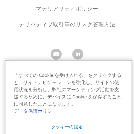
マテリアリティポリシー
デリバティブ取引等のリスク管理方法
「すべての Cookie を受け入れる」をクリックする
と、サイトナビゲーションを強化し、サイトの使
アリアンツ・グローバル・インベスターズ・ジャパン株式
用状況を分析し、弊社のマーケティング活動を支
会社
援するために、デバイスに Cookie を保存すること
金融商品取引業者 関東財務局長（金商）第424号
に同意したことになります。
加入協会：一般社団法人 資産運用業協会／一般社団法人
データ保護ポリシー
第二種金融商品取引業協会
クッキーの設定
© AllianzGI 2011-2026. All Rights Reserved.