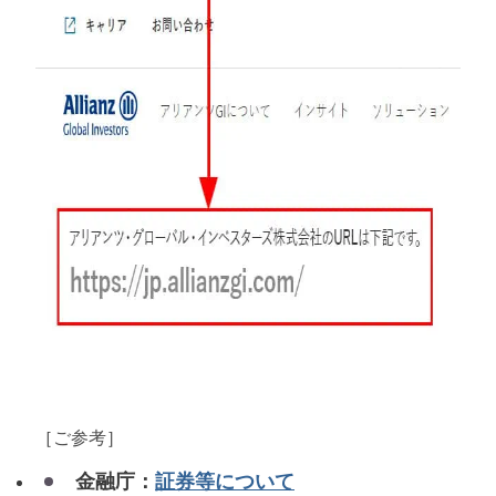
［
ご参考
］
金融庁：
証券等について